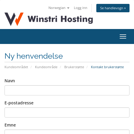
Norwegian
Logg inn
Se handlevogn »
Bytt
navig
Ny henvendelse
Kundeområdet
Kundeområde
Brukerstøtte
Kontakt brukerstøtte
Navn
E-postadresse
Emne