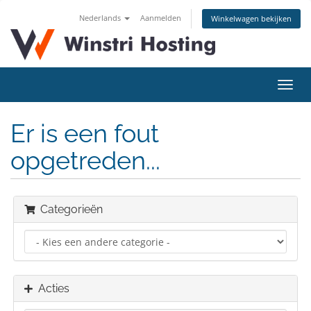
Nederlands
Aanmelden
Winkelwagen bekijken
Navig
in-/u
Er is een fout
opgetreden...
Categorieën
Acties