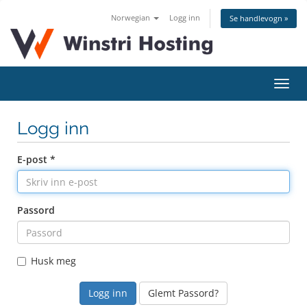
Norwegian
Logg inn
Se handlevogn »
Bytt
navig
Logg inn
E-post *
Passord
Husk meg
Glemt Passord?