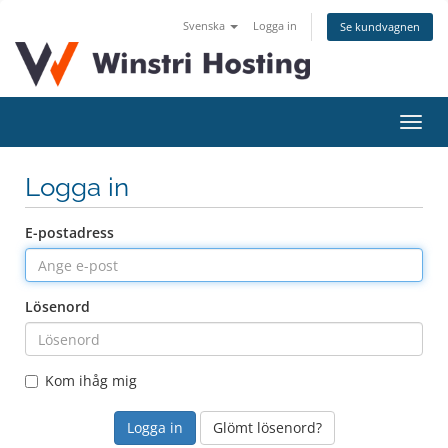
Svenska
Logga in
Se kundvagnen
Växla
navig
Logga in
E-postadress
Lösenord
Kom ihåg mig
Glömt lösenord?