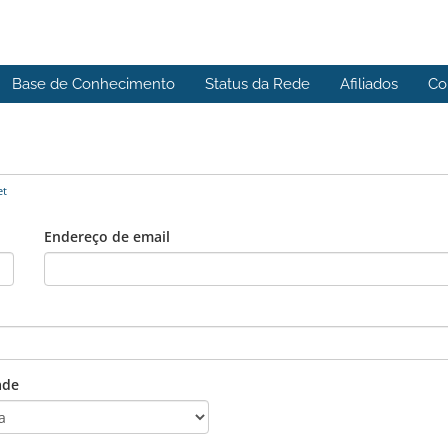
Base de Conhecimento
Status da Rede
Afiliados
Co
et
Endereço de email
ade