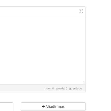
lines: 0 words: 0
guardado
Añadir más